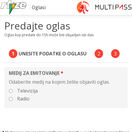
Oglasi
Predajte oglas
Oglas koji predate do 15h može biti objavljen isti dan.
1
UNESITE PODATKE O OGLASU
2
3
MEDIJ ZA EMITOVANJE
Odaberite medij na kojem želite objaviti oglas.
Televizija
Radio