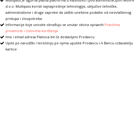
Multipass je sigurna platna platforma u vlasništvu i pod administracijom Moore
d.o.o. Multipass koristi najnaprednije tehnologije, uključivo tehničke,
administrativne i druge zapreke da zaštiti unešene podatke od neovlaštenog
pristupa i zloupotreba.
Informacije koje unosite obrađuju se unutar okvira opisanih
Pravilima
privatnosti i Uslovima korištenja
Ime i email adresa Platioca bit će dostavljeni Prodavcu
Upite po narudžbi i terećenju po njima uputite Prodavcu i-li Bancu-izdavatelju
kartice